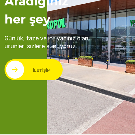
Aradığınız
her şey
Günlük, taze ve ihtiyacınız olan
ürünleri sizlere sunuyoruz.
İLETIŞIM